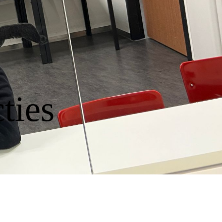
ties
.