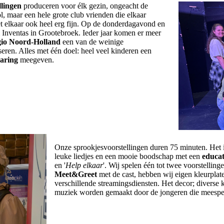
llingen
produceren voor élk gezin, ongeacht de
l, maar een hele grote club vrienden die elkaar
t elkaar ook heel erg fijn. Op de donderdagavond en
Inventas in Grootebroek. Ieder jaar komen er meer
gio Noord-Holland
een van de weinige
seren. Alles met één doel: heel veel kinderen een
varing
meegeven.
Onze sprookjesvoorstellingen duren 75 minuten. Het 
leuke liedjes en een mooie boodschap met een
educat
en '
Help elkaar
'. Wij spelen één tot twee voorstellin
Meet&Greet
met de cast, hebben wij eigen kleurplat
verschillende streamingsdiensten. Het decor; diverse 
muziek worden gemaakt door de jongeren die meespel