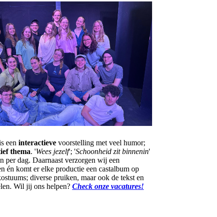
is een
interactieve
voorstelling met veel humor;
ief thema
. '
Wees jezelf
'; '
Schoonheid zit binnenin
'
gen per dag. Daarnaast verzorgen wij een
en én komt er elke productie een castalbum op
kostuums; diverse pruiken, maar ook de tekst en
en. Wil jij ons helpen?
Check onze vacatures!